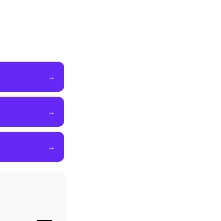
→
→
→