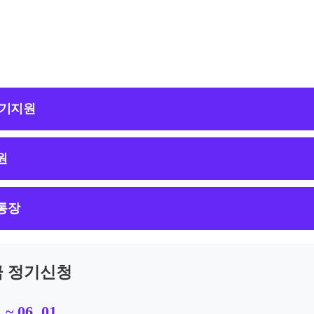
청기지원
원
통장
 정기신청
 ~ 06. 01