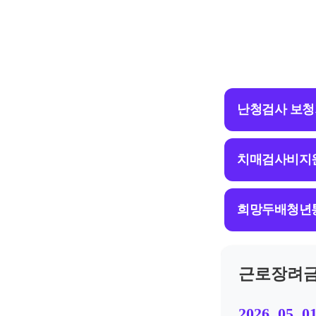
난청검사 보
치매검사비지
희망두배청년
근로장려금
2026. 05. 01